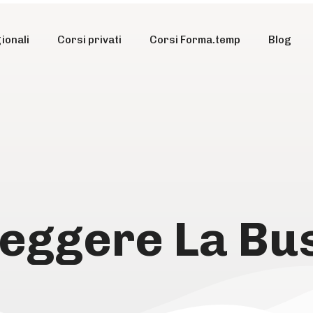
ionali
Corsi privati
Corsi Forma.temp
Blog
eggere La Bu